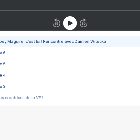
bey Maguire, c'est lui ! Rencontre avec Damien Witecka
e 6
e 5
e 4
e 3
s créatrices de la VF !
e 2
e 1
e Mektoub My Love arrive enfin ! Rencontre avec Shaïn Boumedine et Sal