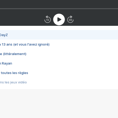
 DayZ
 a 13 ans (et vous l'avez ignoré)
e (littéralement)
im Rayan
 toutes les règles
s les jeux vidéo
us choquant de Rockstar ? - Le scandale BULLY
e plus moche de Steam
du RÊVE tourne au CAUCHEMAR