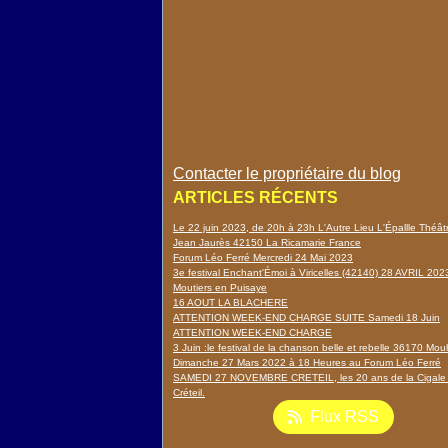
Contacter le propriétaire du blog
ARTICLES RÉCENTS
Le 22 juin 2023, de 20h à 23h L'Autre Lieu L'Épallle Théâ
Jean Jaurès 42150 La Ricamarie France
Forum Léo Ferré Mercredi 24 Mai 2023
3e festival Enchant'Émoi à Viricelles (42140) 28 AVRIL 202
Moutiers en Puisaye
16 AOUT LA BLACHERE
ATTENTION WEEK-END CHARGE SUITE Samedi 18 Juin
ATTENTION WEEK-END CHARGE
3 Juin :le festival de la chanson belle et rebelle 36170 Mou
Dimanche 27 Mars 2022 à 18 Heures au Forum Léo Ferré
SAMEDI 27 NOVEMBRE CRETEIL, les 20 ans de la Cigale
Créteil.
Flux RSS