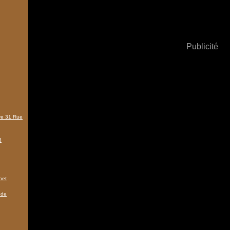
Publicité
tre 31 Rue
3
het
 de