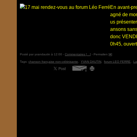
En avant-pr
agné de mon 
us présente
ansons sans
donc VENDR
0h45, ouvert
Posté par yvandautin à 12:00 -
Commentaires [
…
]
- Permalien [
#
]
Tags:
chanson française non-crétinisante
,
YVAN DAUTIN
,
forum LEO FERRE
,
La