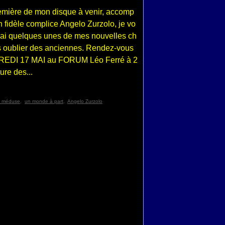
emière de mon disque à venir, accomp
fidèle complice Angelo Zurzolo, je vo
rai quelques unes de mes nouvelles ch
 oublier des anciennes. Rendez-vous
EDI 17 MAI au FORUM Léo Ferré à 2
ure des...
 méduse
,
un monde à part
,
Angelo Zurzolo