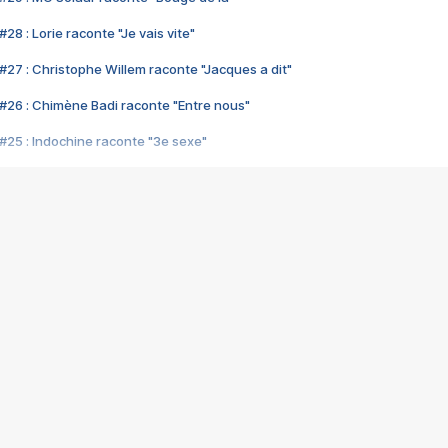
28 : Lorie raconte "Je vais vite"
#27 : Christophe Willem raconte "Jacques a dit"
#26 : Chimène Badi raconte "Entre nous"
#25 : Indochine raconte "3e sexe"
#24 : Zaho raconte "C'est chelou"
#23 : Patrick Bruel raconte "Au café des délices"
#22 : Kyo raconte "Le chemin"
#21 : Nolwenn Leroy raconte "Cassé"
#20 : Patrick Hernandez raconte "Born to be alive"
#19 : Lorie raconte "Près de moi"
#18 : Michael Jones raconte "A nos actes manqués" (avec Jean-Jacque
#17 : Khaled raconte "Aïcha"