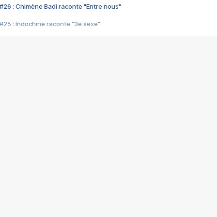
#26 : Chimène Badi raconte "Entre nous"
#25 : Indochine raconte "3e sexe"
#24 : Zaho raconte "C'est chelou"
#23 : Patrick Bruel raconte "Au café des délices"
#22 : Kyo raconte "Le chemin"
#21 : Nolwenn Leroy raconte "Cassé"
#20 : Patrick Hernandez raconte "Born to be alive"
#19 : Lorie raconte "Près de moi"
#18 : Michael Jones raconte "A nos actes manqués" (avec Jean-Jacque
#17 : Khaled raconte "Aïcha"
#16 : Corneille raconte "Parce qu'on vient de loin"
#15 : Indochine raconte "L'aventurier"
14 : Lorie raconte "Sur un air latino"