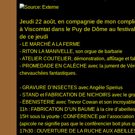
Jeudi 22 août, en compagnie de mon compli
à Viscomtat dans le Puy de Dôme au festiva
de ce jeudi
- LE MARCHÉ A LA FERME
- RITON LA MANIVELLE, son orgue de barbarie
- ATELIER COUTELIER, démonstration, affûtage et fabr
- PROMEDADE EN CALÈCHE avec la jument de Véroni
chevauchées fantastiques.
- GRAVURE D’INSECTES avec Angèle Sperius
- STAND et FABRICATION DE NICHOIRS avec le group
- ÉBENISTERIE avec Trevor Cowan et son incroyable h
11h : FABRICATION D’UN BAUME à la cire d’abeilles e
15H sous la yourte : CONFÉRENCE par l’association
(apicole ne signifie pas que le conférencier boit plus 
17h30 : OUVERTURE DE LA RUCHE AUX ABEILLE