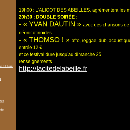
19h00 : L’ALIGOT DES ABEILLES, agrémentera les me
20h30 : DOUBLE SOIRÉE :
- « YVAN DAUTIN »
avec des chansons de 
néonicotinoïdes
- « THOMSO ! »
afro, reggae, dub, acoustique
entrée 12 €
et ce festival dure jusqu'au dimanche 25
renseignements
tre 31 Rue
http://lacitedelabeille.fr
3
het
 de