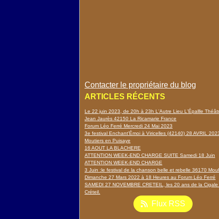
Contacter le propriétaire du blog
ARTICLES RÉCENTS
Le 22 juin 2023, de 20h à 23h L'Autre Lieu L'Épallle Théâ
Jean Jaurès 42150 La Ricamarie France
Forum Léo Ferré Mercredi 24 Mai 2023
3e festival Enchant'Émoi à Viricelles (42140) 28 AVRIL 202
Moutiers en Puisaye
16 AOUT LA BLACHERE
ATTENTION WEEK-END CHARGE SUITE Samedi 18 Juin
ATTENTION WEEK-END CHARGE
3 Juin :le festival de la chanson belle et rebelle 36170 Mou
Dimanche 27 Mars 2022 à 18 Heures au Forum Léo Ferré
SAMEDI 27 NOVEMBRE CRETEIL, les 20 ans de la Cigale
Créteil.
Flux RSS