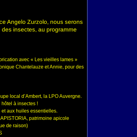
ce Angelo Zurzolo, nous serons
l des insectes, au programme
ication avec « Les vieilles lames »
que Chantelauze et Annie, pour des
e local d’Ambert, la LPO Auvergne.
ôtel à insectes !
t aux huiles essentielles.
 APISTORIA, patrimoine apicole
que de raison)
S