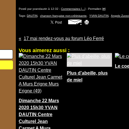
Posté par yvandautin à 12:32 -
Commentaires [
…
]
- Permalien [
#
]
Tags:
DAUTIN
,
chanson française non-crétinisante
,
YVAN DAUTIN
,
Angelo Zurzo
17 mai rendez-vous au forum Léo Ferré
Vous aimerez aussi :
Le coe
Plus d'abeille, plus
de miel
Dimanche 22 Mars
2020 15h30 YVAN
DAUTIN Centre
Culturel Jean
Carmet A Murs