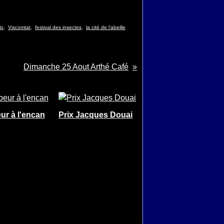
lo
,
Viscomtat
,
festival des insectes
,
la cité de l'abeille
Dimanche 25 Aout Arthé Café
ur à l'encan
Prix Jacques Douai