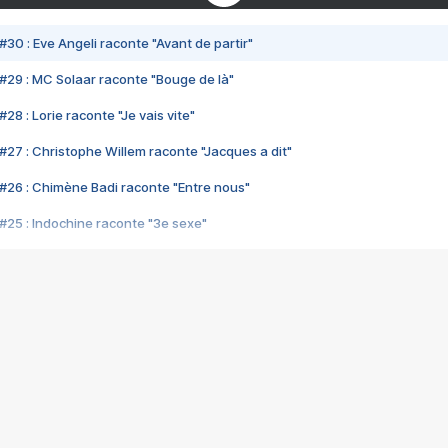
#30 : Eve Angeli raconte "Avant de partir"
#29 : MC Solaar raconte "Bouge de là"
28 : Lorie raconte "Je vais vite"
#27 : Christophe Willem raconte "Jacques a dit"
#26 : Chimène Badi raconte "Entre nous"
#25 : Indochine raconte "3e sexe"
#24 : Zaho raconte "C'est chelou"
#23 : Patrick Bruel raconte "Au café des délices"
#22 : Kyo raconte "Le chemin"
#21 : Nolwenn Leroy raconte "Cassé"
#20 : Patrick Hernandez raconte "Born to be alive"
#19 : Lorie raconte "Près de moi"