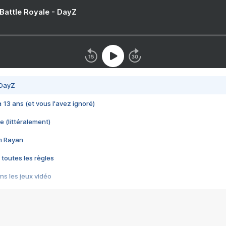
 Battle Royale - DayZ
 DayZ
 a 13 ans (et vous l'avez ignoré)
e (littéralement)
im Rayan
 toutes les règles
s les jeux vidéo
us choquant de Rockstar ? - Le scandale BULLY
e plus moche de Steam