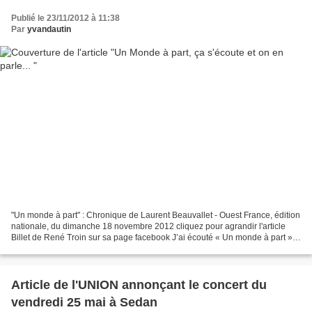
Publié le 23/11/2012 à 11:38
Par
yvandautin
"Un monde à part" : Chronique de Laurent Beauvallet - Ouest France, édition
nationale, du dimanche 18 novembre 2012 cliquez pour agrandir l'article
Billet de René Troin sur sa page facebook J’ai écouté « Un monde à part »,
l’album d’Yvan Dautin. Et je...
Article de l'UNION annonçant le concert du
vendredi 25 mai à Sedan