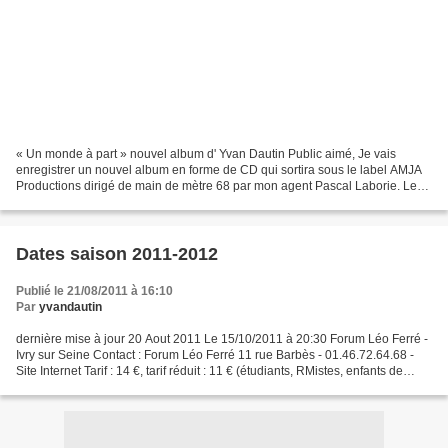
« Un monde à part » nouvel album d' Yvan Dautin Public aimé, Je vais
enregistrer un nouvel album en forme de CD qui sortira sous le label AMJA
Productions dirigé de main de mètre 68 par mon agent Pascal Laborie. Les
musiques de ces chansons nouvelles,...
Dates saison 2011-2012
Publié le 21/08/2011 à 16:10
Par
yvandautin
dernière mise à jour 20 Aout 2011 Le 15/10/2011 à 20:30 Forum Léo Ferré -
Ivry sur Seine Contact : Forum Léo Ferré 11 rue Barbès - 01.46.72.64.68 -
Site Internet Tarif : 14 €, tarif réduit : 11 € (étudiants, RMistes, enfants de
moins de 16 ans...) Les...