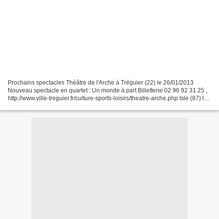
Prochains spectacles Théâtre de l'Arche à Tréguier (22) le 26/01/2013
Nouveau spectacle en quartet : Un monde à part Billetterie 02 96 92 31 25 ,
http://www.ville-treguier.fr/culture-sports-loisirs/theatre-arche.php Isle (87) le
01/02/2013 Centre Culturel...