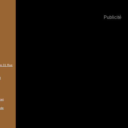
Publicité
tre 31 Rue
3
het
 de