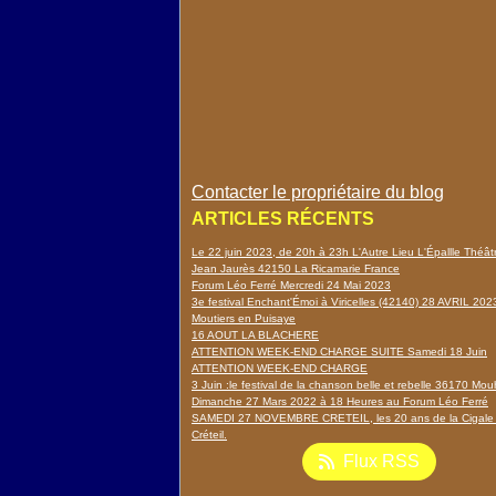
Contacter le propriétaire du blog
ARTICLES RÉCENTS
Le 22 juin 2023, de 20h à 23h L'Autre Lieu L'Épallle Théâ
Jean Jaurès 42150 La Ricamarie France
Forum Léo Ferré Mercredi 24 Mai 2023
3e festival Enchant'Émoi à Viricelles (42140) 28 AVRIL 202
Moutiers en Puisaye
16 AOUT LA BLACHERE
ATTENTION WEEK-END CHARGE SUITE Samedi 18 Juin
ATTENTION WEEK-END CHARGE
3 Juin :le festival de la chanson belle et rebelle 36170 Mou
Dimanche 27 Mars 2022 à 18 Heures au Forum Léo Ferré
SAMEDI 27 NOVEMBRE CRETEIL, les 20 ans de la Cigale
Créteil.
Flux RSS