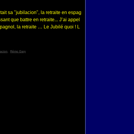
t sa "jubilacion", la retraite en espag
ant que battre en retraite... J’ai appel
pagnol, la retraite … Le Jubilé quoi ! L
lacion
,
Rémo Gary