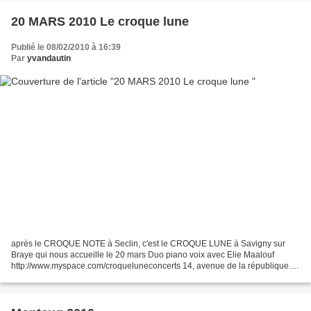
20 MARS 2010 Le croque lune
Publié le 08/02/2010 à 16:39
Par
yvandautin
après le CROQUE NOTE à Seclin, c'est le CROQUE LUNE à Savigny sur
Braye qui nous accueille le 20 mars Duo piano voix avec Elie Maalouf
http://www.myspace.com/croqueluneconcerts 14, avenue de la république.
41360 SAVIGNY SUR BRAYE 02 54 23 71 02