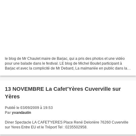
le blog de Mr Chaulet maire de Barjac, qui a pris des photos et une vidéo
pour une balade dans le festival. LE blog de Michel Boutet participant à
Barjac et avec la complicité de Mr Debard, La malmariée en public dans la
cour du château 2 vidéos de l'hommage...
13 NOVEMBRE La Cafet'Yères Cuverville sur
Yères
Publié le 03/09/2009 à 19:53
Par
yvandautin
Diner Spectacle LA CAFET'YERES Place René Delorière 76260 Cuverville
sur Yeres Entre EU et le Tréport Tel : 0235502958.