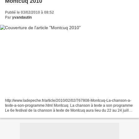
Montcuq 2010
Publié le 03/02/2010 à 08:52
Par
yvandautin
http://www.ladepeche.fr/article/2010/02/02/767808-Montcuq-La-chanson-a-
texte-a-son-programme.html Montcuq. La chanson à texte a son programme
Le 6e festival de la chanson à texte de Montcuq aura lieu du 22 au 24 juillet
prochain. Cette édition s'ouvrira...