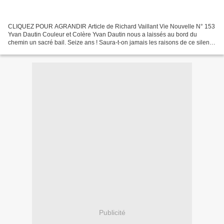
CLIQUEZ POUR AGRANDIR Article de Richard Vaillant Vie Nouvelle N° 153
Yvan Dautin Couleur et Colère Yvan Dautin nous a laissés au bord du
chemin un sacré bail. Seize ans ! Saura-t-on jamais les raisons de ce silence
? Une chose est certaine : il a claqué...
Publicité