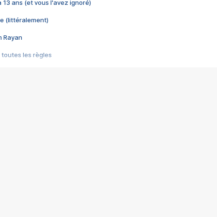
 a 13 ans (et vous l'avez ignoré)
e (littéralement)
im Rayan
 toutes les règles
s les jeux vidéo
us choquant de Rockstar ? - Le scandale BULLY
e plus moche de Steam
du RÊVE tourne au CAUCHEMAR
pendant 8 heures
it… à tort
umiliés par un jeu vidéo
ire - Final Fantasy 8
ti un empire - Age of Empires