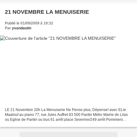
21 NOVEMBRE LA MENUISERIE
Publié le 01/09/2009 à 19:32
Par
yvandautin
LE 21 Novembre 20h La Menuiserie Ne Pense plus, Dépense! avec ELie
Maalouf au piano 77, rue Jules Auffret 93 500 Pantin Métro Mairie de Lilas
ou Eglise de Pantin ou bus 61 arrêt place Severine/249 arrêt Pommiers
restauration avant et après spectacle Myspace...