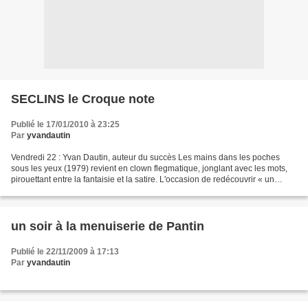
SECLINS le Croque note
Publié le 17/01/2010 à 23:25
Par
yvandautin
Vendredi 22 : Yvan Dautin, auteur du succès Les mains dans les poches
sous les yeux (1979) revient en clown flegmatique, jonglant avec les mots,
pirouettant entre la fantaisie et la satire. L'occasion de redécouvrir « un
monument de la chanson française...
un soir à la menuiserie de Pantin
Publié le 22/11/2009 à 17:13
Par
yvandautin