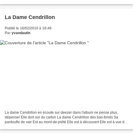
Oct 2010 20:30 saint Estephe 24360 15 Oct...
La Dame Cendrillon
Publié le 16/02/2010 à 18:46
Par
yvandautin
La dame Cendrillon en écoute sur deezer dans l'album ne pense plus,
dépense! Elle dort sur du carton La dame Cendrillon des bas-fonds Sa
pantoufle de vair Est au mont-de-piété Elle est à découvert Elle est à vue de
nez Une bulle puante Sur le bas du pavé...