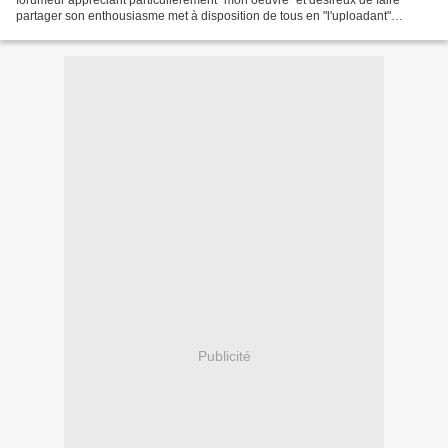
forumeur appréciant particulièrement "mon oeuvre" et désireux de faire
partager son enthousiasme met à disposition de tous en "l'uploadant"
l'intégralité de mon dernier CD enregistré...
Publicité