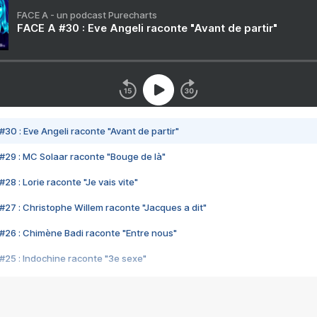
FACE A - un podcast Purecharts
FACE A #30 : Eve Angeli raconte "Avant de partir"
#30 : Eve Angeli raconte "Avant de partir"
#29 : MC Solaar raconte "Bouge de là"
28 : Lorie raconte "Je vais vite"
#27 : Christophe Willem raconte "Jacques a dit"
#26 : Chimène Badi raconte "Entre nous"
#25 : Indochine raconte "3e sexe"
#24 : Zaho raconte "C'est chelou"
#23 : Patrick Bruel raconte "Au café des délices"