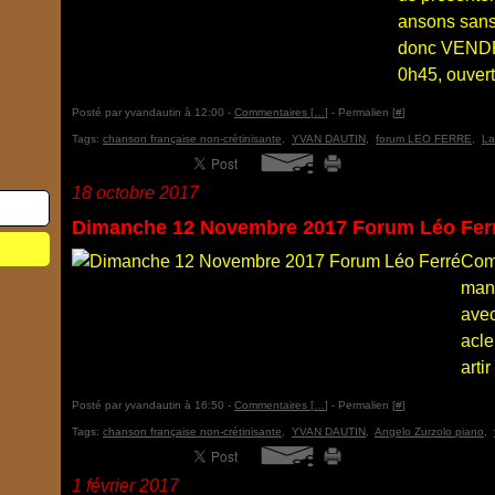
ansons sans
donc VENDR
0h45, ouvert
Posté par yvandautin à 12:00 -
Commentaires [
…
]
- Permalien [
#
]
Tags:
chanson française non-crétinisante
,
YVAN DAUTIN
,
forum LEO FERRE
,
La
18 octobre 2017
Dimanche 12 Novembre 2017 Forum Léo Fer
Comm
man
avec
acle
arti
Posté par yvandautin à 16:50 -
Commentaires [
…
]
- Permalien [
#
]
Tags:
chanson française non-crétinisante
,
YVAN DAUTIN
,
Angelo Zurzolo piano
,
1 février 2017