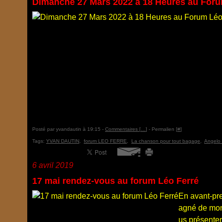
Dimanche 27 Mars 2022 à 18 Heures au Foru
Posté par yvandautin à 19:15 -
Commentaires [
…
]
- Permalien [
#
]
Tags:
YVAN DAUTIN
,
forum LEO FERRE
,
La chanson pour tout bagage
,
Angelo 
6 avril 2019
17 mai rendez-vous au forum Léo Ferré
En avant-pr
agné de mon 
us présente