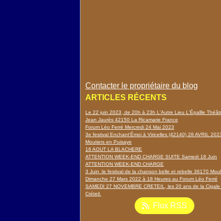
Contacter le propriétaire du blog
ARTICLES RÉCENTS
Le 22 juin 2023, de 20h à 23h L'Autre Lieu L'Épallle Théâ
Jean Jaurès 42150 La Ricamarie France
Forum Léo Ferré Mercredi 24 Mai 2023
3e festival Enchant'Émoi à Viricelles (42140) 28 AVRIL 202
Moutiers en Puisaye
16 AOUT LA BLACHERE
ATTENTION WEEK-END CHARGE SUITE Samedi 18 Juin
ATTENTION WEEK-END CHARGE
3 Juin :le festival de la chanson belle et rebelle 36170 Mou
Dimanche 27 Mars 2022 à 18 Heures au Forum Léo Ferré
SAMEDI 27 NOVEMBRE CRETEIL, les 20 ans de la Cigale
Créteil.
Flux RSS