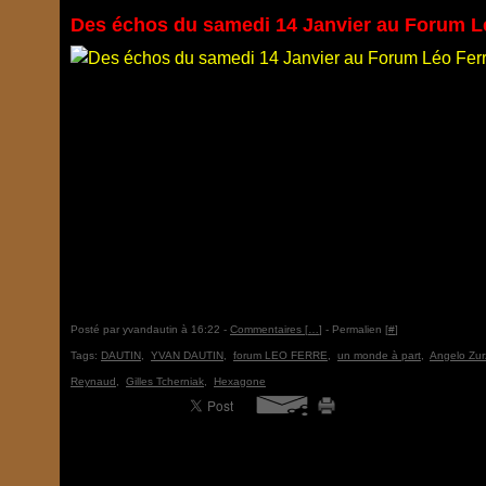
Des échos du samedi 14 Janvier au Forum Lé
Posté par yvandautin à 16:22 -
Commentaires [
…
]
- Permalien [
#
]
Tags:
DAUTIN
,
YVAN DAUTIN
,
forum LEO FERRE
,
un monde à part
,
Angelo Zur
Reynaud
,
Gilles Tcherniak
,
Hexagone