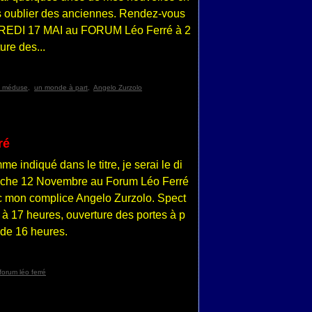
 oublier des anciennes. Rendez-vous
EDI 17 MAI au FORUM Léo Ferré à 2
ure des...
 méduse
,
un monde à part
,
Angelo Zurzolo
ré
e indiqué dans le titre, je serai le di
che 12 Novembre au Forum Léo Ferré
 mon complice Angelo Zurzolo. Spect
 à 17 heures, ouverture des portes à p
r de 16 heures.
forum léo ferré