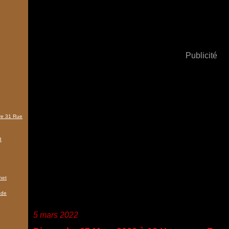
Publicité
tre 31 Rue
3
het
 de
5 mars 2022