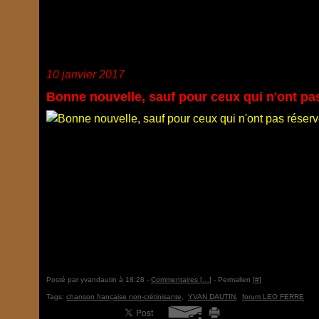
10 janvier 2017
Bonne nouvelle, sauf pour ceux qui n'ont pa
Posté par yvandautin à 18:28 -
Commentaires [
…
]
- Permalien [
#
]
Tags:
chanson française non-crétinisante
,
YVAN DAUTIN
,
forum LEO FERRE