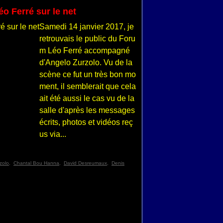
o Ferré sur le net
Samedi 14 janvier 2017, je
retrouvais le public du Foru
m Léo Ferré accompagné
d'Angelo Zurzolo. Vu de la
scène ce fut un très bon mo
ment, il semblerait que cela
ait été aussi le cas vu de la
salle d'après les messages
écrits, photos et vidéos reç
us via...
zolo
,
Chantal Bou Hanna
,
David Desreumaux
,
Denis