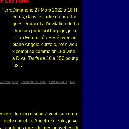
m Léo Ferré
Dimanche 27 Mars 2022 à 18 H
eures, dans le cadre du prix Jac
ques Douai et à l'invitation de La
chanson pour tout bagage, je se
rai au Forum Léo Ferré avec au
piano Angelo Zurzolo, mon vieu
x complice comme dit Ludivine l
a Diva. Tarifs de 10 à 15€ pour p
lus...
Zurzolo piano
,
Prix Jacques Douai
,
EPM Musique
,
Ivry
emière de mon disque à venir, accomp
fidèle complice Angelo Zurzolo, je vo
rai quelques unes de mes nouvelles ch