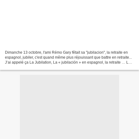
Dimanche 13 octobre, l'ami Rémo Gary fêtait sa "jubilacion", la retraite en
espagnol, jubiler, c'est quand même plus réjouissant que battre en retraite...
J’ai appelé ça La Jubilation, La « jubilación » en espagnol, la retraite … Le
Jubilé quoi ! La retraite...