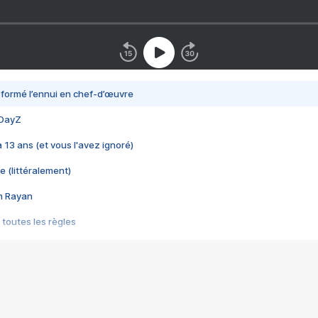
nsformé l’ennui en chef-d’œuvre
 DayZ
 a 13 ans (et vous l'avez ignoré)
e (littéralement)
im Rayan
 toutes les règles
s les jeux vidéo
us choquant de Rockstar ? - Le scandale BULLY
e plus moche de Steam