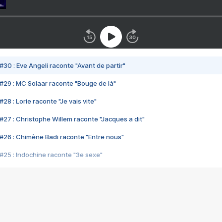
#30 : Eve Angeli raconte "Avant de partir"
#29 : MC Solaar raconte "Bouge de là"
28 : Lorie raconte "Je vais vite"
#27 : Christophe Willem raconte "Jacques a dit"
#26 : Chimène Badi raconte "Entre nous"
#25 : Indochine raconte "3e sexe"
#24 : Zaho raconte "C'est chelou"
#23 : Patrick Bruel raconte "Au café des délices"
#22 : Kyo raconte "Le chemin"