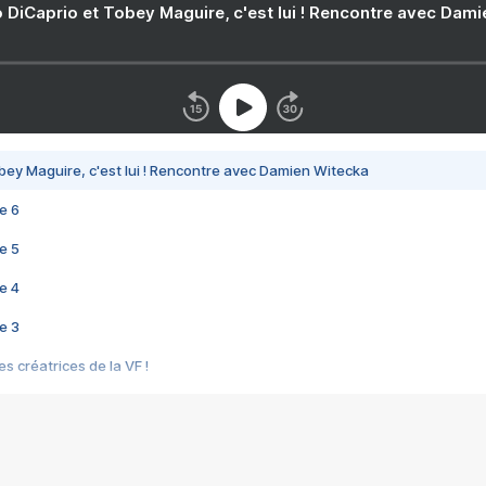
 DiCaprio et Tobey Maguire, c'est lui ! Rencontre avec Dam
bey Maguire, c'est lui ! Rencontre avec Damien Witecka
e 6
e 5
e 4
e 3
s créatrices de la VF !
e 2
e 1
e Mektoub My Love arrive enfin ! Rencontre avec Shaïn Boumedine et Sal