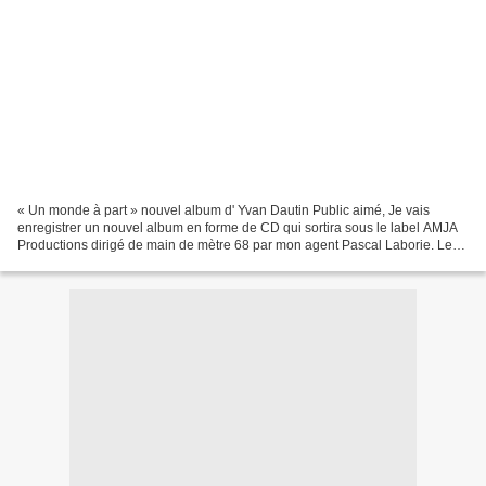
« Un monde à part » nouvel album d' Yvan Dautin Public aimé, Je vais
enregistrer un nouvel album en forme de CD qui sortira sous le label AMJA
Productions dirigé de main de mètre 68 par mon agent Pascal Laborie. Les
musiques de ces chansons nouvelles,...