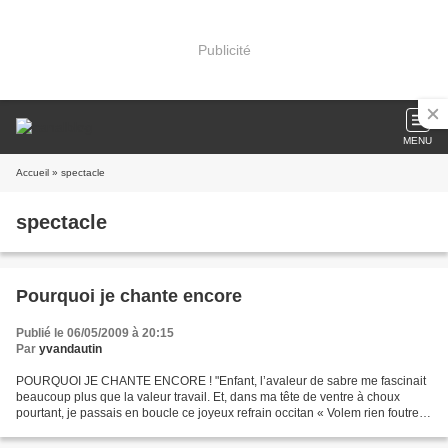
Publicité
MENU
Accueil
» spectacle
spectacle
Pourquoi je chante encore
Publié le 06/05/2009 à 20:15
Par
yvandautin
POURQUOI JE CHANTE ENCORE ! "Enfant, l’avaleur de sabre me fascinait
beaucoup plus que la valeur travail. Et, dans ma tête de ventre à choux
pourtant, je passais en boucle ce joyeux refrain occitan « Volem rien foutre al
païs » Les slogans de 68, quelques...